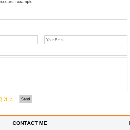
ticsearch example
e
Send
CONTACT ME