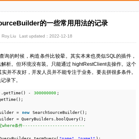
hSourceBuilder的一些常用用法的记录
Roy.Liu
Last updated：2022-12-18
查询的时候，构造条件比较晕。其实本来也类似SQL的插件，
析。但环境没有装。只能通过 hightRestClient去操作。这个
er的设计，其实并不友好，开发人员并不能专注于业务。要去拼很多条件。
先记录下。
).getTime() -
300000000
;
getTime();
Builder =
new
SearchSourceBuilder();
uilder = QueryBuilders.boolQuery();
定where条件-------------------------
QueryBuilders.termQuery(
"name"
,
"name1"
);