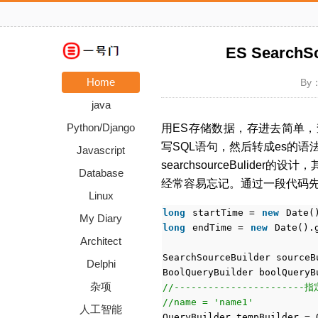
ES Searc
Home
By：
java
Python/Django
用ES存储数据，存进去简单，
写SQL语句，然后转成es的语法解
Javascript
searchsourceBulid
Database
经常容易忘记。通过一段代码
Linux
long
startTime =
new
Date(
My Diary
long
endTime =
new
Date().
Architect
SearchSourceBuilder source
Delphi
BoolQueryBuilder boolQueryB
杂项
//-----------------------指
//name = 'name1'
人工智能
QueryBuilder tempBuilder = 