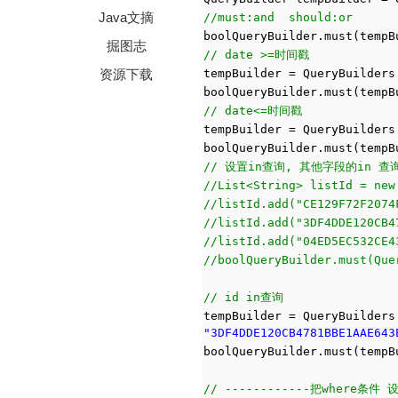
Java文摘
//must:and should:or
boolQueryBuilder.must(tempB
掘图志
// date >=时间戳
资源下载
tempBuilder = QueryBuilders
boolQueryBuilder.must(tempB
// date<=时间戳
tempBuilder = QueryBuilders
boolQueryBuilder.must(tempB
// 设置in查询, 其他字段的in 查
//List<String> listId = new
//listId.add("CE129F72F2074
//listId.add("3DF4DDE120CB4
//listId.add("04ED5EC532CE4
//boolQueryBuilder.must(Que
// id in查询
tempBuilder = QueryBuilders
"3DF4DDE120CB4781BBE1AAE643
boolQueryBuilder.must(tempB
// ------------把where条件 设