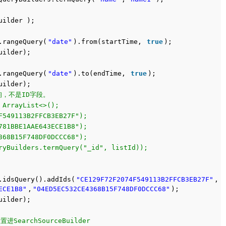
uilder );
.rangeQuery(
"date"
).from(startTime,
true
);
uilder);
.rangeQuery(
"date"
).to(endTime,
true
);
uilder);
询，不是ID字段。
 ArrayList<>();
F549113B2FFCB3EB27F");
781BBE1AAE643ECE1B8");
368B15F748DF0DCCC68");
ryBuilders.termQuery("_id", listId));
.idsQuery().addIds(
"CE129F72F2074F549113B2FFCB3EB27F"
,
ECE1B8"
,
"04ED5EC532CE4368B15F748DF0DCCC68"
);
uilder);
置进SearchSourceBuilder