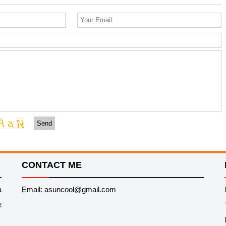
Send
CONTACT ME
a
Email: asuncool@gmail.com
e