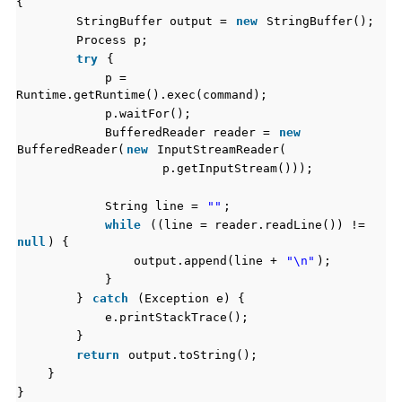
{
StringBuffer output =
new
StringBuffer();
Process p;
try
{
p =
Runtime.getRuntime().exec(command);
p.waitFor();
BufferedReader reader =
new
BufferedReader(
new
InputStreamReader(
p.getInputStream()));
String line =
""
;
while
((line = reader.readLine()) !=
null
) {
output.append(line +
"\n"
);
}
}
catch
(Exception e) {
e.printStackTrace();
}
return
output.toString();
}
}