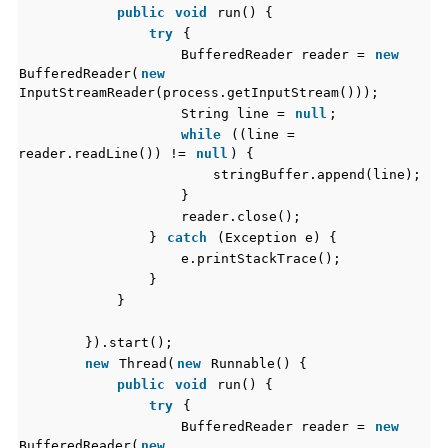
public
void
run() {
try
{
BufferedReader reader =
new
BufferedReader(
new
InputStreamReader(process.getInputStream()));
String line =
null
;
while
((line =
reader.readLine()) !=
null
) {
stringBuffer.append(line);
}
reader.close();
}
catch
(Exception e) {
e.printStackTrace();
}
}
}).start();
new
Thread(
new
Runnable() {
public
void
run() {
try
{
BufferedReader reader =
new
BufferedReader(
new