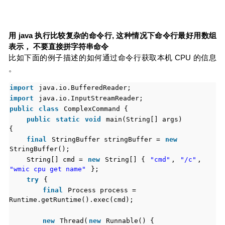
用 java 执行比较复杂的命令行, 这种情况下命令行最好用数组
表示， 不要直接拼字符串命令
比如下面的例子描述的如何通过命令行获取本机 CPU 的信息
。
import
java.io.BufferedReader;
import
java.io.InputStreamReader;
public
class
ComplexCommand {
public
static
void
main(String[] args)
{
final
StringBuffer stringBuffer =
new
StringBuffer();
String[] cmd =
new
String[] {
"cmd"
,
"/c"
,
"wmic cpu get name"
};
try
{
final
Process process =
Runtime.getRuntime().exec(cmd);
new
Thread(
new
Runnable() {