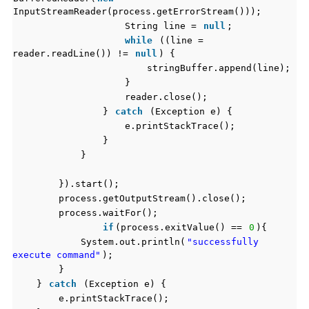
InputStreamReader(process.getErrorStream()));
String line =
null
;
while
((line =
reader.readLine()) !=
null
) {
stringBuffer.append(line);
}
reader.close();
}
catch
(Exception e) {
e.printStackTrace();
}
}
}).start();
process.getOutputStream().close();
process.waitFor();
if
(process.exitValue() ==
0
){
System.out.println(
"successfully
execute command"
);
}
}
catch
(Exception e) {
e.printStackTrace();