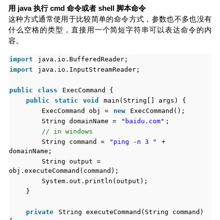
用 java 执行 cmd 命令或者 shell 脚本命令
这种方式通常使用于比较简单的命令方式，参数也不多也没有
什么空格的类型，直接用一个简短字符串可以表达命令的内
容。
import
java.io.BufferedReader;
import
java.io.InputStreamReader;
public
class
ExecCommand {
public
static
void
main(String[] args) {
ExecCommand obj =
new
ExecCommand();
String domainName =
"baidu.com"
;
// in windows
String command =
"ping -n 3 "
+
domainName;
String output =
obj.executeCommand(command);
System.out.println(output);
}
private
String executeCommand(String command)