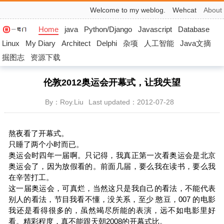
Welcome to my weblog.
Wehcat
About
Home
java
Python/Django
Javascript
Database
Linux
My Diary
Architect
Delphi
杂项
人工智能
Java文摘
掘图志
资源下载
伦敦2012奥运会开幕式，让我失望
By：Roy.Liu
Last updated：2012-07-28
熬夜看了开幕式。
只睡了两个小时而已。
奥运会时四年一届啊。只记得，我真正第一次看奥运会是北京
奥运会了，因为放假看的。前面几届，要么我在读书，要么我
在辛苦打工。
这一届奥运会，可真烂，当然这只是我自己的看法，不能代表
别人的看法，节目我看不懂，没关系，至少 憨豆，007 的电影
我还是看得很多的，虽然竭尽所能的表演，远不如电影里好
看。精彩程度，真不能跟天朝2008的开幕式比。