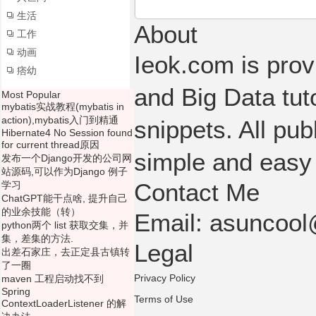
生活
About
工作
动画
Ieok.com is prov
痞幼
and Big Data tut
Most Popular
mybatis实战教程(mybatis in
action),mybatis入门到精通
snippets. All pub
Hibernate4 No Session found
for current thread原因
simple and easy
发布一个Django开发的公司网
站源码,可以作为Django 例子
Contact Me
学习
ChatGPT能干点啥, 提升自己
的业余技能（转）
Email: asuncoo
python两个 list 获取交集，并
集，差集的方法.
Legal
出差石家庄，去正定县古镇转
了一圈
Privacy Policy
maven 工程启动找不到
Spring
Terms of Use
ContextLoaderListener 的解