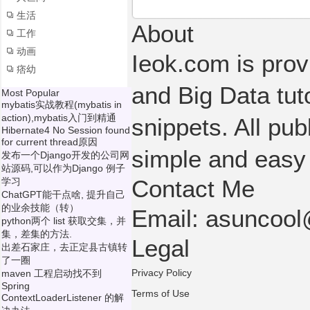
生活
About
工作
动画
Ieok.com is prov
痞幼
and Big Data tut
Most Popular
mybatis实战教程(mybatis in
action),mybatis入门到精通
snippets. All pub
Hibernate4 No Session found
for current thread原因
simple and easy
发布一个Django开发的公司网
站源码,可以作为Django 例子
Contact Me
学习
ChatGPT能干点啥, 提升自己
的业余技能（转）
Email: asuncoo
python两个 list 获取交集，并
集，差集的方法.
Legal
出差石家庄，去正定县古镇转
了一圈
Privacy Policy
maven 工程启动找不到
Spring
Terms of Use
ContextLoaderListener 的解