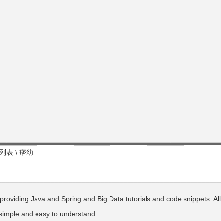
列表
\ 痞幼
providing Java and Spring and Big Data tutorials and code snippets. Al
e simple and easy to understand.