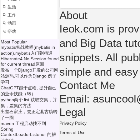
生活
About
工作
动画
Ieok.com is prov
痞幼
and Big Data tut
Most Popular
mybatis实战教程(mybatis in
action),mybatis入门到精通
snippets. All pub
Hibernate4 No Session found
for current thread原因
simple and easy
发布一个Django开发的公司网
站源码,可以作为Django 例子
Contact Me
学习
ChatGPT能干点啥, 提升自己
的业余技能（转）
Email: asuncoo
python两个 list 获取交集，并
集，差集的方法.
Legal
出差石家庄，去正定县古镇转
了一圈
Privacy Policy
maven 工程启动找不到
Spring
Terms of Use
ContextLoaderListener 的解