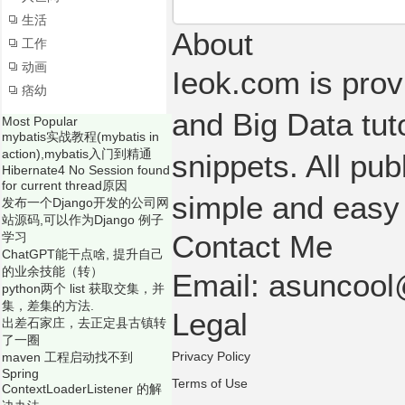
生活
About
工作
动画
Ieok.com is prov
痞幼
and Big Data tut
Most Popular
mybatis实战教程(mybatis in
action),mybatis入门到精通
snippets. All pub
Hibernate4 No Session found
for current thread原因
simple and easy
发布一个Django开发的公司网
站源码,可以作为Django 例子
Contact Me
学习
ChatGPT能干点啥, 提升自己
的业余技能（转）
Email: asuncoo
python两个 list 获取交集，并
集，差集的方法.
Legal
出差石家庄，去正定县古镇转
了一圈
Privacy Policy
maven 工程启动找不到
Spring
Terms of Use
ContextLoaderListener 的解