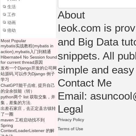
生活
About
工作
动画
Ieok.com is prov
痞幼
and Big Data tut
Most Popular
mybatis实战教程(mybatis in
action),mybatis入门到精通
snippets. All pub
Hibernate4 No Session found
for current thread原因
simple and easy
发布一个Django开发的公司网
站源码,可以作为Django 例子
Contact Me
学习
ChatGPT能干点啥, 提升自己
的业余技能（转）
Email: asuncoo
python两个 list 获取交集，并
集，差集的方法.
Legal
出差石家庄，去正定县古镇转
了一圈
Privacy Policy
maven 工程启动找不到
Spring
Terms of Use
ContextLoaderListener 的解