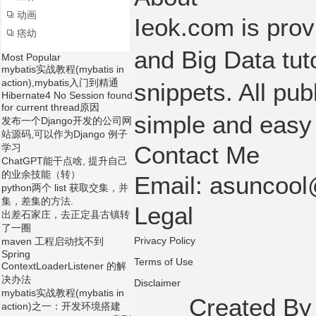
动画
Ieok.com is prov
痞幼
and Big Data tut
Most Popular
mybatis实战教程(mybatis in
action),mybatis入门到精通
snippets. All pub
Hibernate4 No Session found
for current thread原因
simple and easy
发布一个Django开发的公司网
站源码,可以作为Django 例子
Contact Me
学习
ChatGPT能干点啥, 提升自己
的业余技能（转）
Email: asuncoo
python两个 list 获取交集，并
集，差集的方法.
Legal
出差石家庄，去正定县古镇转
了一圈
Privacy Policy
maven 工程启动找不到
Spring
Terms of Use
ContextLoaderListener 的解
决办法
Disclaimer
mybatis实战教程(mybatis in
Created B
action)之一：开发环境搭建